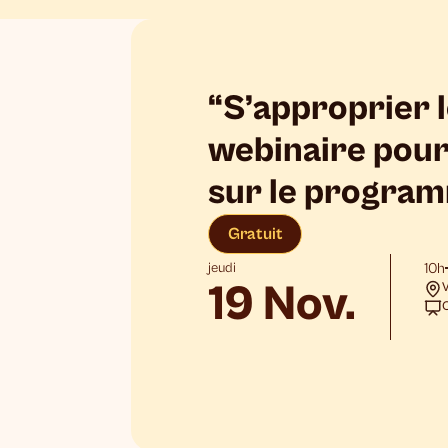
“S’approprier l
webinaire pour
sur le progra
Gratuit
jeudi
10h
19 Nov.
V
C