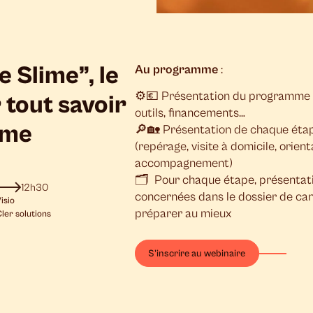
e Slime”, le
Au programme
:
⚙️💶 Présentation du programme S
 tout savoir
outils, financements…
mme
🔎🏡 Présentation de chaque étap
(repérage, visite à domicile, orient
accompagnement)
🗂️ Pour chaque étape, présentat
12h30
concernées dans le dossier de can
isio
préparer au mieux
ler solutions
S'inscrire au webinaire