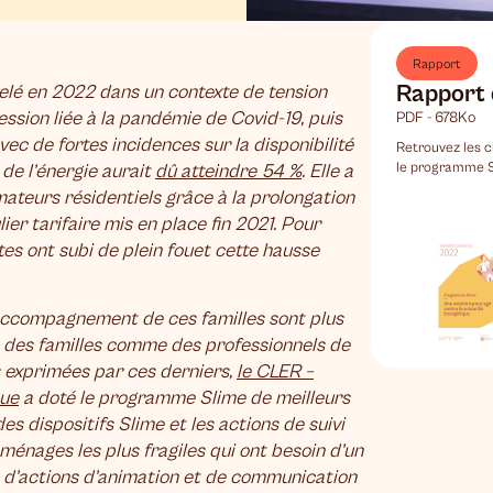
Rapport
Rapport 
lé en 2022 dans un contexte de tension
cession liée à la pandémie de Covid-19, puis
PDF - 678Ko
c de fortes incidences sur la disponibilité
Retrouvez les c
le programme S
 de l’énergie aurait
dû atteindre 54 %
. Elle a
ateurs résidentiels grâce à la prolongation
ier tarifaire mis en place fin 2021. Pour
es ont subi de plein fouet cette hausse
 l’accompagnement de ces familles sont plus
s des familles comme des professionnels de
s exprimées par ces derniers,
le CLER –
que
a doté le programme Slime de meilleurs
s dispositifs Slime et les actions de suivi
 ménages les plus fragiles qui ont besoin d’un
 d’actions d’animation et de communication