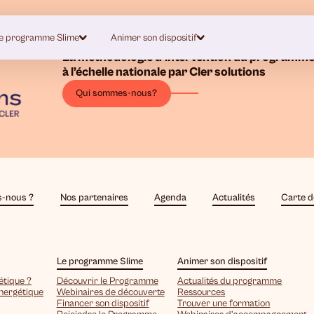
e programme Slime
Animer son dispositif
La méthodologie d’intervention du programme
à l’échelle nationale par Cler solutions
Qui sommes-nous?
-nous ?
Nos partenaires
Agenda
Actualités
Carte d
Le programme Slime
Animer son dispositif
étique ?
Découvrir le Programme
Actualités du programme
énergétique
Webinaires de découverte
Ressources
Financer son dispositif
Trouver une formation