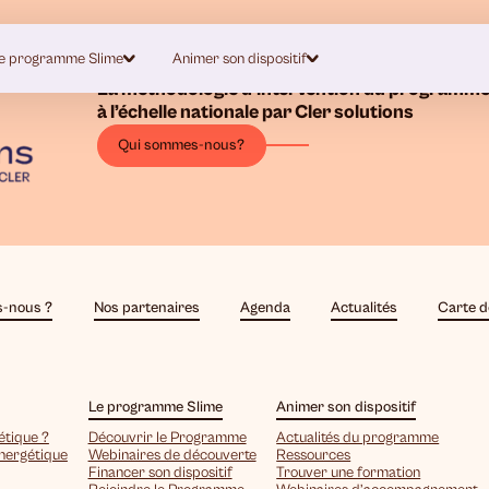
e programme Slime
Animer son dispositif
La méthodologie d’intervention du programme
à l’échelle nationale par Cler solutions
Qui sommes-nous?
-nous ?
Nos partenaires
Agenda
Actualités
Carte d
Le programme Slime
Animer son dispositif
étique ?
Découvrir le Programme
Actualités du programme
énergétique
Webinaires de découverte
Ressources
Financer son dispositif
Trouver une formation