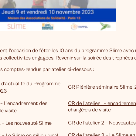
ent l’occasion de fêter les 10 ans du programme Slime avec
s collectivités engagées.
Revenir sur la soirée des trophées
es comptes-rendus par atelier ci-dessous :
e d’actualité du Programme
CR Plénière séminaire Slime
023
CR de l’atelier 1 – encadreme
1 – L’encadrement des
chargé·e·s de visite
e visite
CR de l’atelier 2 – Nouveauté
2 – Les nouveauté Slime
CR de l’atelier 3 – Le Slime en
3 – Le Slime en milieu rural