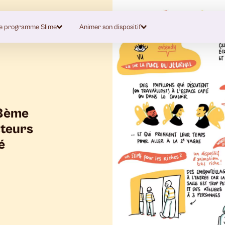
e programme Slime
Animer son dispositif
 3ème
cteurs
é