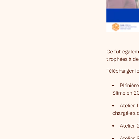
Ce fût égalem
trophées à de
Télécharger l
Plénièr
Slime en 2
Atelier 
chargé·e·s d
Atelier 
Atelier 