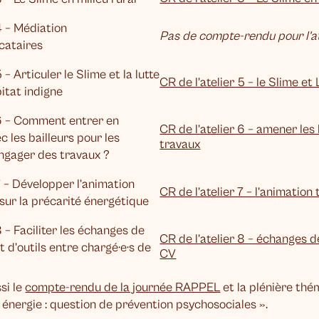
4 – Médiation
Pas de compte-rendu pour l’at
ocataires
 – Articuler le Slime et la lutte
CR de l’atelier 5 – le Slime et 
bitat indigne
 6 – Comment entrer en
CR de l’atelier 6 – amener les 
c les bailleurs pour les
travaux
ngager des travaux ?
7 – Développer l’animation
CR de l’atelier 7 – l’animation 
e sur la précarité énergétique
8 – Faciliter les échanges de
CR de l’atelier 8 – échanges 
t d’outils entre chargé·e·s de
CV
si le
compte-rendu de la journée RAPPEL
et la plénière th
 énergie : question de prévention psychosociales ».