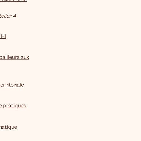
elier 4
LHI
bailleurs aux
territoriale
de pratiques
ématique