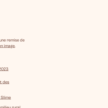
 une remise de
 en image
.
_2023
nt des
s Slime
 milieu rural