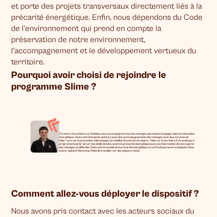
et porte des projets transversaux directement liés à la
précarité énergétique. Enfin, nous dépendons du Code
de l’environnement qui prend en compte la
préservation de notre environnement,
l’accompagnement et le développement vertueux du
territoire.
Pourquoi avoir choisi de rejoindre le
programme Slime ?
À travers nos actions sur l’habitat, nous accompagnons tous les ménages qui veulent s’engager dans la rénovation
énergétique. Via le contrat local de santé, il y aussi des accompagnements des ménages avec des services de
l’aller-vers sur la prévention, l’alimentation, la mobilité, l’économie circulaire… Mais sur le territoire, il n’y avait pas à
proprement parler de service dédié de lutte contre la précarité énergétique avec une intervention directe auprès
des ménages en difficulté. Cette entrée sociale de la précarité énergétique, on ne l’avait pas encore attaquée. Nous
avons rejoint le Slime avec l’idée de travailler sur des enjeux croisés.
Comment allez-vous déployer le dispositif ?
Nous avons pris contact avec les acteurs sociaux du